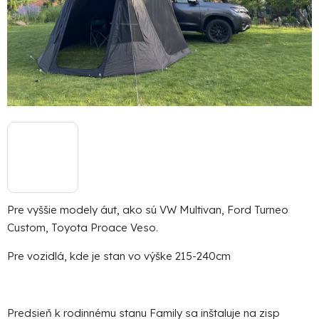
Po
po
91
93
(P
8:
19
Pre vyššie modely áut, ako sú VW Multivan, Ford Turneo
Custom, Toyota Proace Veso.
Pre vozidlá, kde je stan vo výške 215-240cm
Predsieň k rodinnému stanu Family sa inštaluje na zisp