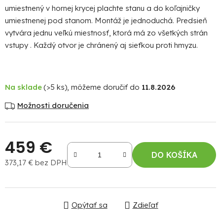
umiestnený v hornej krycej plachte stanu a do koľajničky
umiestnenej pod stanom. Montáž je jednoduchá. Predsieň
vytvára jednu veľkú miestnosť, ktorá má zo všetkých strán
vstupy . Každý otvor je chránený aj sieťkou proti hmyzu.
Na sklade
(>5 ks)
11.8.2026
Možnosti doručenia
459 €
DO KOŠÍKA
373,17 € bez DPH
Jednotková cena:
Opýtať sa
Zdieľať