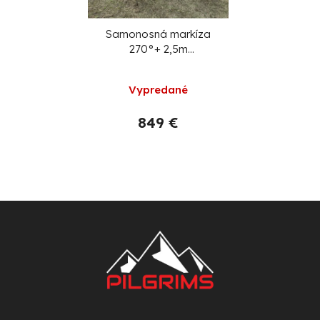
Samonosná markíza
270°+ 2,5m
ĽAVOSTRANNÁ
Vypredané
849 €
Z
á
p
ä
t
i