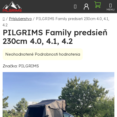
Prejsť
Hľadať
NÁKU
na
obsah
KOŠÍ
Domov
/
Príslušenstvo
/
PILGRIMS Family predsieň 230cm 4.0, 4.1,
4.2
PILGRIMS Family predsieň
230cm 4.0, 4.1, 4.2
Priemerné
Neohodnotené
Podrobnosti hodnotenia
hodnotenie
Značka:
PILGRIMS
produktu
je
0,0
z
5
hviezdičiek.